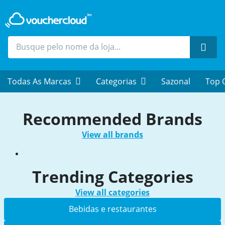
Proc
Todas As Marcas
Categorias
Sazonal
Top 
Recommended Brands
View all brands
Trending Categories
View all categories
Bebidas e restaurantes