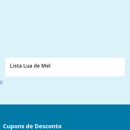
Lista Lua de Mel
Scroll
to
top
Cupons de Desconto