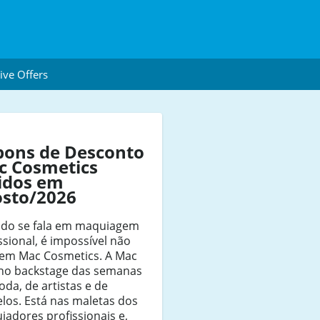
ive Offers
pons de Desconto
c Cosmetics
idos em
osto/2026
do se fala em maquiagem
ssional, é impossível não
r em Mac Cosmetics. A Mac
 no backstage das semanas
da, de artistas e de
los. Está nas maletas dos
adores profissionais e,