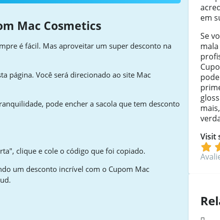
acre
em s
om Mac Cosmetics
Se v
mala
pre é fácil. Mas aproveitar um super desconto na
profi
Cupo
ta página. Você será direcionado ao site Mac
pode
prim
gloss
ranquilidade, pode encher a sacola que tem desconto
mais,
verda
Visit
ta", clique e cole o código que foi copiado.
Avali
tando um desconto incrível com o Cupom Mac
oud.
Rel