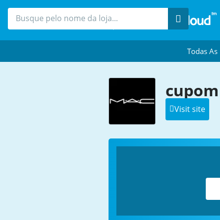
Procure
Todas As
cupom 
Visit site