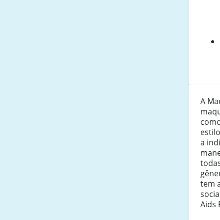
A Ma
maqu
como
estil
a ind
manei
todas
gêner
tem 
soci
Aids 