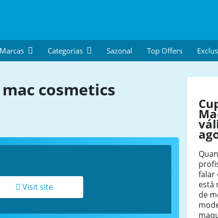
 Marcas
Categorias
Sazonal
Top Offers
Exclus
mac cosmetics
Cu
Ma
vál
ag
Quan
profi
fala
está
Visit site
de mo
mode
maqui