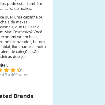
dite, pode estar também
ua caixa de makes.
ocê quer uma caixinha ou
 cheia de makes
ssionais, que tal usar o
m Mac Cosmetics? Você
 economizar em base,
er, pó bronzeador, batom,
 labial, iluminador e muito
 além de coleções são
deiros desejos.
 site
e 4.5 a 469 votos
ated Brands