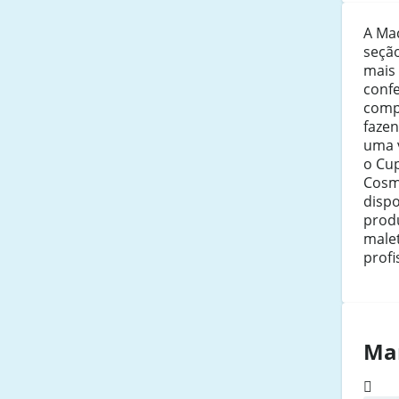
A Ma
seçã
mais 
confe
comp
faze
uma 
o Cu
Cosme
disp
prod
male
profi
Ma