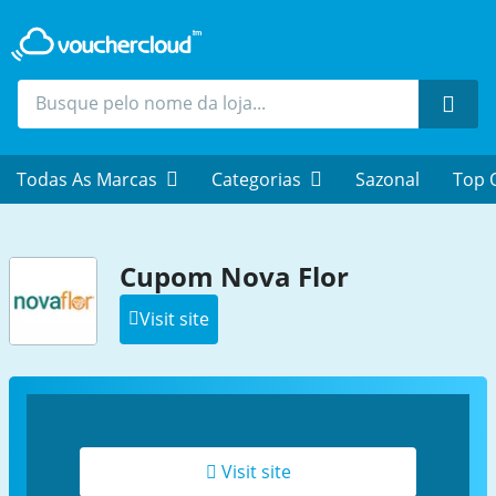
Proc
Todas As Marcas
Categorias
Sazonal
Top 
Cupom Nova Flor
Visit site
Visit site