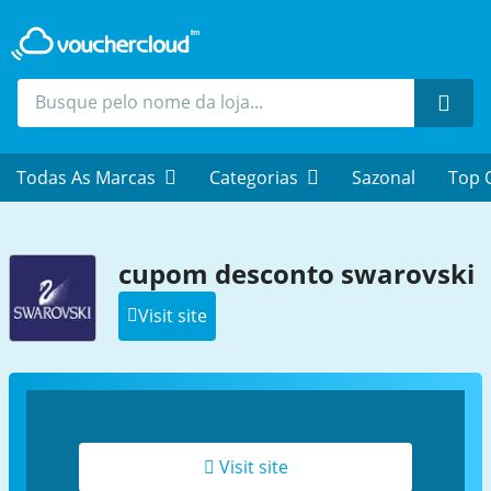
Proc
Todas As Marcas
Categorias
Sazonal
Top 
cupom desconto swarovski
Visit site
Visit site