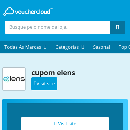
Proc
Todas As Marcas
Categorias
Sazonal
Top 
cupom elens
Visit site
Visit site