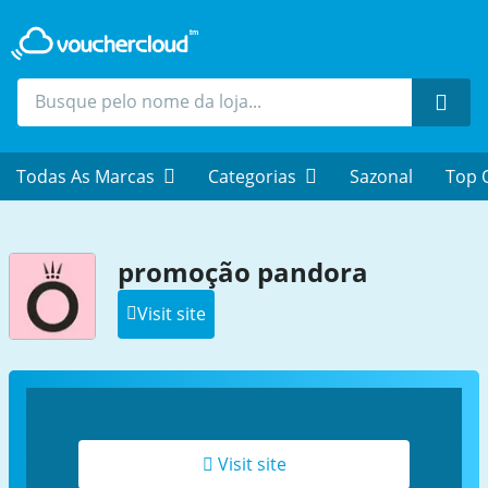
Proc
Todas As Marcas
Categorias
Sazonal
Top 
promoção pandora
Visit site
Visit site