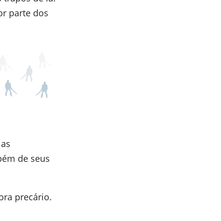
r parte dos
 as
mbém de seus
ra precário.