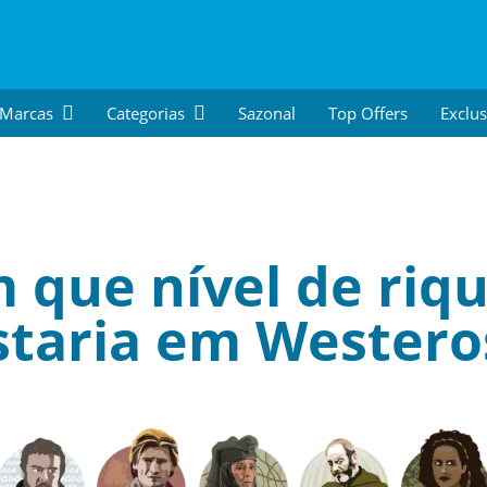
 Marcas
Categorias
Sazonal
Top Offers
Exclus
m que nível de riq
staria em Westero