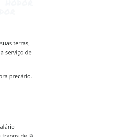
suas terras,
 a serviço de
ra precário.
alário
trapos de lã.