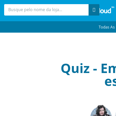
Procure
Todas As
Quiz - E
e