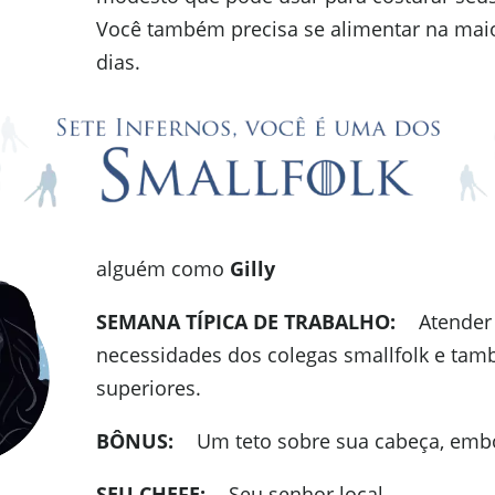
Você também precisa se alimentar na maio
dias.
alguém como
Gilly
SEMANA TÍPICA DE TRABALHO:
Atender
necessidades dos colegas smallfolk e ta
superiores.
BÔNUS:
Um teto sobre sua cabeça, embo
SEU CHEFE:
Seu senhor local.