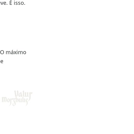
e. É isso.
. O máximo
 e