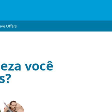
ive Offers
ueza você
s?