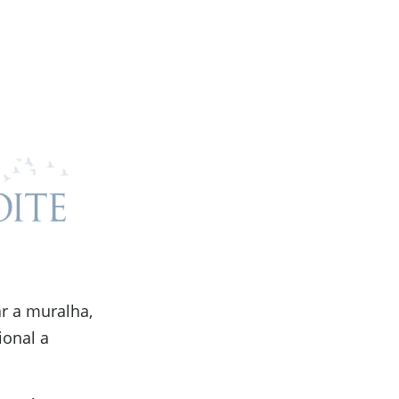
r a muralha,
ional a