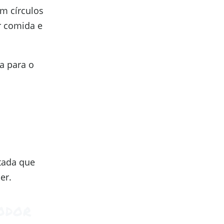
m círculos
r comida e
 para o
tada que
er.