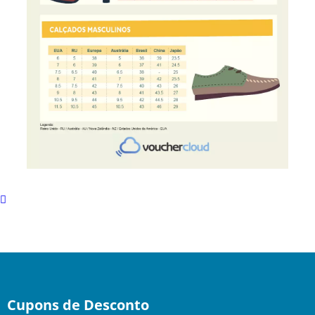
Scroll
to
top
Cupons de Desconto