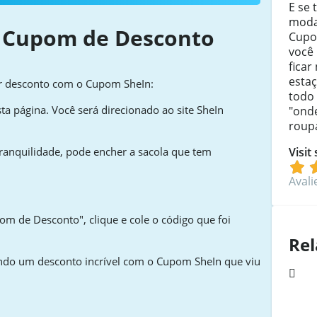
E se 
moda
 Cupom de Desconto
Cupo
você
fica
estaç
er desconto com o Cupom SheIn:
todo
ta página. Você será direcionado ao site SheIn
"ond
roupa
Visit
ranquilidade, pode encher a sacola que tem
Avali
om de Desconto", clique e cole o código que foi
Rel
tando um desconto incrível com o Cupom SheIn que viu