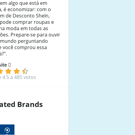
tem algo que está em
, é economizar: com o
m de Desconto SheIn,
 pode comprar roupas e
r na moda em todas as
ões. Prepare-se para ouvir
 mundo perguntando
e você comprou essa
?".
 site
e 4.5 a 485 votos
ated Brands