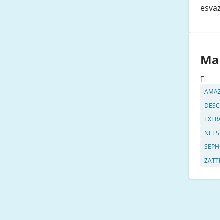
esvaz
Ma
AMA
DESC
EXTR
NETS
SEPH
ZATTI