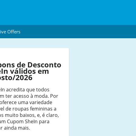
ive Offers
pons de Desconto
In válidos em
osto/2026
In acredita que todos
m ter acesso à moda. Por
 oferece uma variedade
vel de roupas femininas a
s muito baixos, e, é claro,
um Cupom SheIn para
r ainda mais.