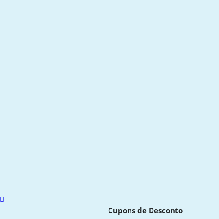
Scroll
to
Cupons de Desconto