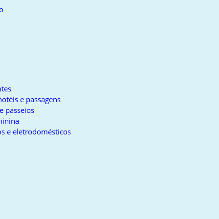
o
tes
otéis e passagens
e passeios
inina
s e eletrodomésticos