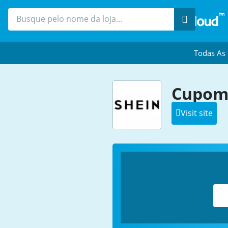
Procure
Todas As
Cupom
Visit site