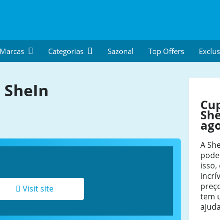
 Marcas
Categorias
Sazonal
Top Offers
Exclus
 SheIn
Cu
She
ag
A She
pode
isso,
incrí
preço
Visit site
tem 
ajuda