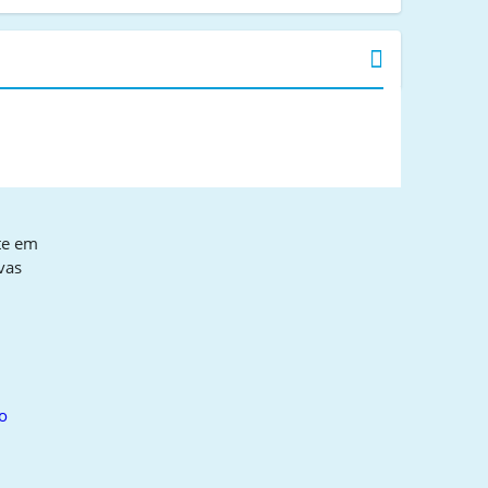
te em
vas
o