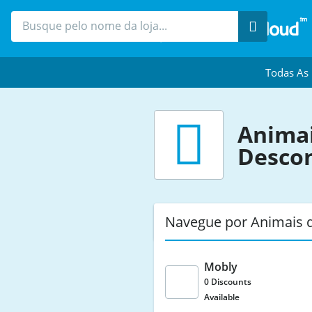
Procure
Todas As
Animai
Desco
Navegue por Animais 
Mobly
0 Discounts
Available