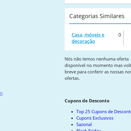
Categorias Similares
Casa, móveis e
0
decoração
Nós não temos nenhuma oferta
disponível no momento mas vol
breve para conferir as nossas no
ofertas.
Scroll
to
Cupons de Desconto
top
Top 25 Cupons de Descont
Cupons Exclusivos
Sazonal
Black Friday