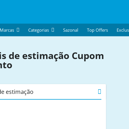
 Marcas
Categorias
Sazonal
Top Offers
Exclus
s de estimação
Cupom
nto
de estimação