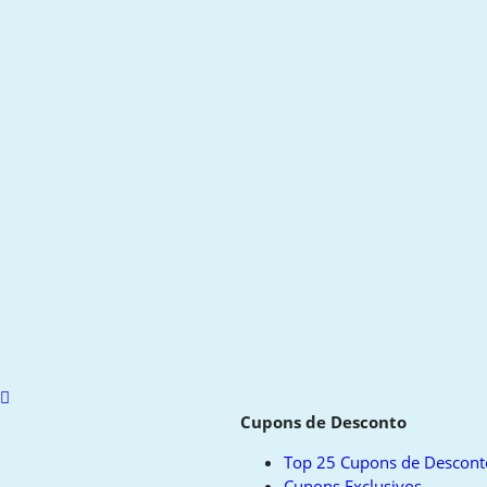
Scroll
to
Cupons de Desconto
top
Top 25 Cupons de Descont
Cupons Exclusivos