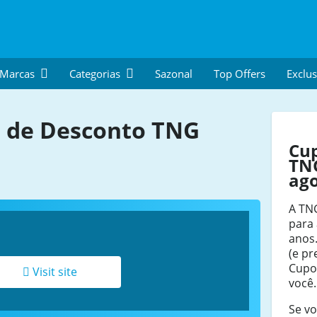
 Marcas
Categorias
Sazonal
Top Offers
Exclus
 de Desconto TNG
Cu
TN
ag
A TN
para 
anos
(e pr
Cupo
Visit site
você.
Se v