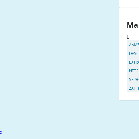
Ma
AMA
DESC
EXTR
NETS
SEPH
ZATTI
o