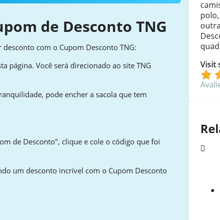
camis
polo,
upom de Desconto TNG
outr
Desc
quad
per desconto com o Cupom Desconto TNG:
Visit
ta página. Você será direcionado ao site TNG
Avali
ranquilidade, pode encher a sacola que tem
Rel
om de Desconto", clique e cole o código que foi
tando um desconto incrível com o Cupom Desconto