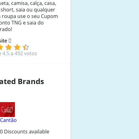
eta, camisa, calça, casa,
 short, saia ou qualquer
a roupa use o seu Cupom
onto TNG e saia do
rado!
 site
e 4.5 a 492 votos
ated Brands
Cantão
0 Discounts available