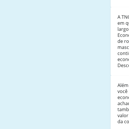
A TN
em q
largo
Econ
de ro
masc
conti
econ
Desc
Além
você
econ
acha
tamb
valor
da c