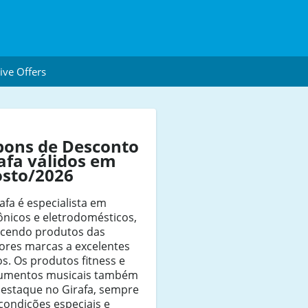
ive Offers
pons de Desconto
afa válidos em
osto/2026
afa é especialista em
ônicos e eletrodomésticos,
ecendo produtos das
ores marcas a excelentes
s. Os produtos fitness e
rumentos musicais também
destaque no Girafa, sempre
condições especiais e