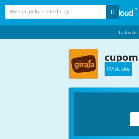
Procure
Todas As
cupom 
Visit site