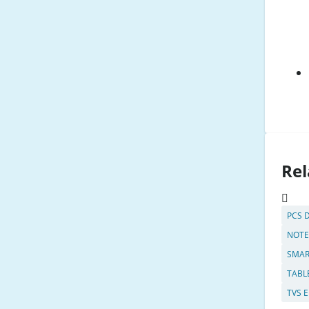
Rel
PCS 
NOT
SMAR
TABLE
TVS 