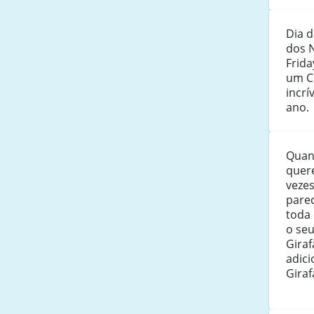
Dia d
dos 
Frid
um C
incrí
ano.
Quan
quer
vezes
parec
toda 
o se
Gira
adici
Girafa