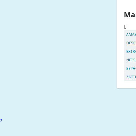
Ma
AMA
DESC
EXTR
NETS
SEPH
ZATTI
o