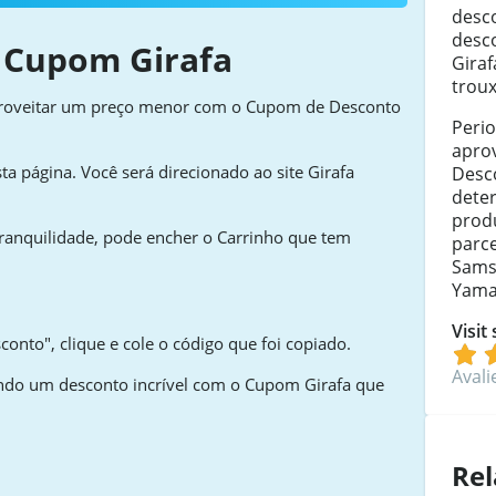
desco
desc
 Cupom Girafa
Gira
troux
proveitar um preço menor com o Cupom de Desconto
Peri
apro
ta página. Você será direcionado ao site Girafa
Desc
dete
prod
ranquilidade, pode encher o Carrinho que tem
parc
Sams
Yama
Visit
onto", clique e cole o código que foi copiado.
Avali
tando um desconto incrível com o Cupom Girafa que
Rel