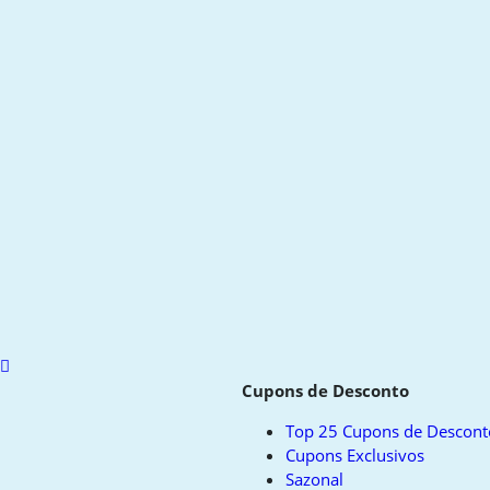
Scroll
to
Cupons de Desconto
top
Top 25 Cupons de Descont
Cupons Exclusivos
Sazonal