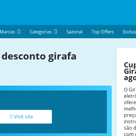
 Marcas
Categorias
Sazonal
Top Offers
Exclus
desconto girafa
Cu
Gir
ag
O Gir
eletr
ofer
melh
preço
Visit site
inst
são 
com 