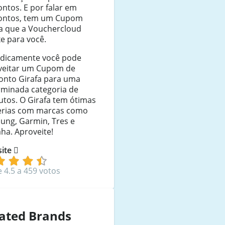
ntos. E por falar em
ontos, tem um Cupom
fa que a Vouchercloud
e para você.
odicamente você pode
veitar um Cupom de
onto Girafa para uma
rminada categoria de
utos. O Girafa tem ótimas
erias com marcas como
ung, Garmin, Tres e
ha. Aproveite!
 site
e 4.5 a 459 votos
ated Brands