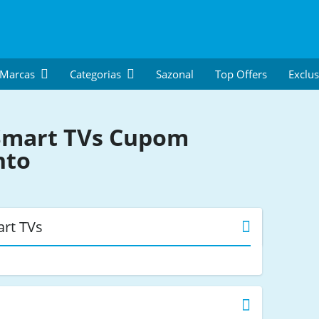
 Marcas
Categorias
Sazonal
Top Offers
Exclus
Smart TVs
Cupom
nto
rt TVs