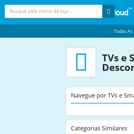
Procure
Todas As
TVs e 
Desco
Navegue por TVs e Sma
Categorias Similares