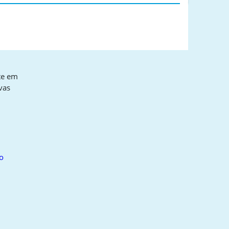
te em
vas
o