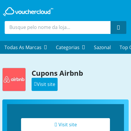
Proc
Todas As Marcas
Categorias
Sazonal
Top 
Cupons Airbnb
Visit site
Visit site