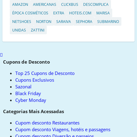
AMAZON
AMERICANAS
CLICKBUS
DESCOMPLICA
ÉPOCA COSMÉTICOS
EXTRA
HOTEIS.COM
MARISA
NETSHOES
NORTON
SARAIVA
SEPHORA
SUBMARINO
UNIDAS
ZATTINI
Scroll
to
Cupons de Desconto
top
Top 25 Cupons de Desconto
Cupons Exclusivos
Sazonal
Black Friday
Cyber Monday
Categorias Mais Acessadas
Cupom desconto Restaurantes
Cupom desconto Viagens, hotéis e passagens
Cupom desconto Diversão e passeios