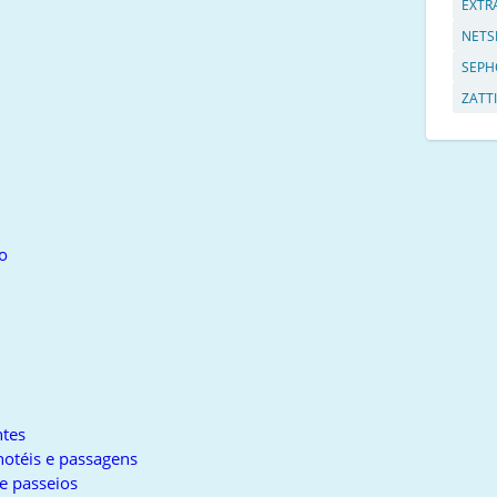
EXTR
NETS
SEPH
ZATTI
o
tes
otéis e passagens
e passeios