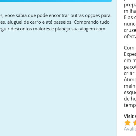
prepa
milha
is, você sabia que pode encontrar outras opções para
E as
es, aluguel de carro e até passeios. Comprando tudo
nunca
eguir descontos maiores e planeja sua viagem com
cruze
ofert
Com 
Expe
em m
pacot
criar
ótimo
melh
esqu
de h
temp
Visit
Avali