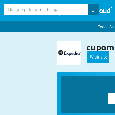
Procure
Todas As
cupom
Visit site