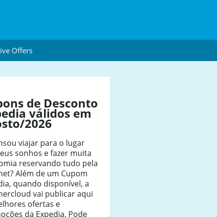
ive Offers
pons de Desconto
edia válidos em
osto/2026
nsou viajar para o lugar
eus sonhos e fazer muita
omia reservando tudo pela
rnet? Além de um Cupom
ia, quando disponível, a
ercloud vai publicar aqui
lhores ofertas e
oções da Expedia. Pode