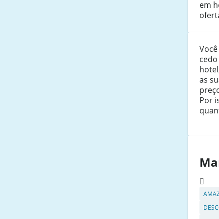
em ho
ofert
Você
cedo
hotel
as s
preç
Por i
quan
Ma
AMA
DESC