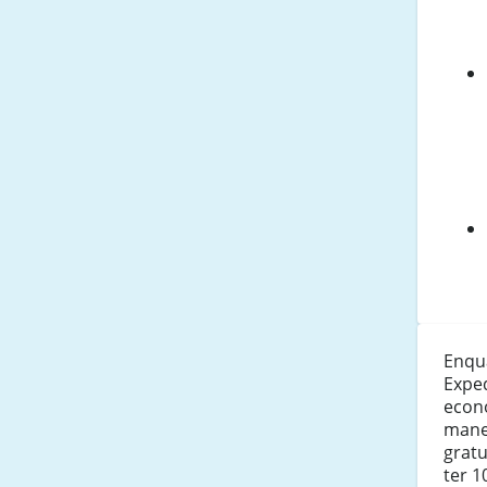
Enqu
Exped
econ
mane
grat
ter 