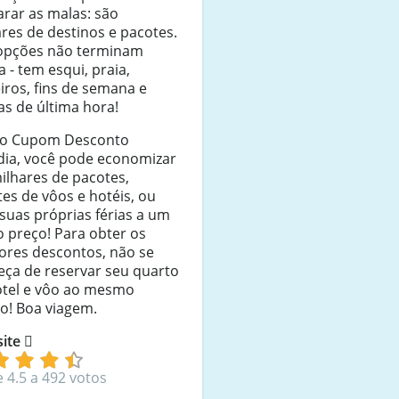
rar as malas: são
res de destinos e pacotes.
 opções não terminam
 - tem esqui, praia,
iros, fins de semana e
as de última hora!
o Cupom Desconto
dia, você pode economizar
ilhares de pacotes,
es de vôos e hotéis, ou
 suas próprias férias a um
 preço! Para obter os
ores descontos, não se
eça de reservar seu quarto
otel e vôo ao mesmo
o! Boa viagem.
 site
e 4.5 a 492 votos