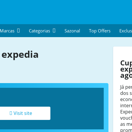
 Marcas
Categorias
Sazonal
Top Offers
Exclus
 expedia
Cu
exp
ag
Já pe
dos s
econ
inte
Exped
Visit site
vouch
as me
prom