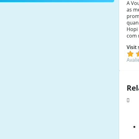
A Vo
as me
prom
quan
Hopi 
com 
Visit
Avali
Rel