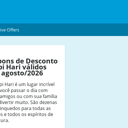
ive Offers
pons de Desconto
i Hari válidos
 agosto/2026
i Hari é um lugar incrível
 você passar o dia com
 amigos ou com sua família
divertir muito. São dezenas
rinquedos para todas as
s e todos os espíritos de
tura.