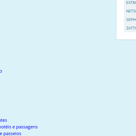
EXTR
NETS
SEPH
ZATTI
o
tes
otéis e passagens
e passeios