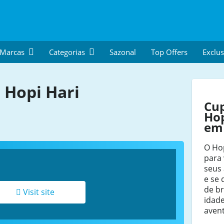
 Marcas
Categorias
Sazonal
Top Offers
Exclus
Hopi Hari
Cu
Hop
em
O Hop
para
seus
e se 
de b
Visit site
idade
aven