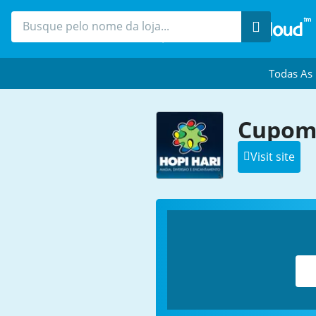
Procure
Todas As
Cupom 
Visit site