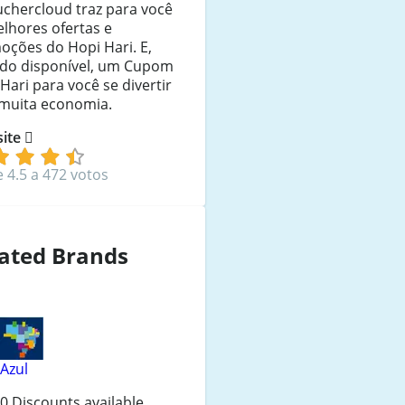
uchercloud traz para você
lhores ofertas e
oções do Hopi Hari. E,
do disponível, um Cupom
Hari para você se divertir
muita economia.
 site
e 4.5 a 472 votos
ated Brands
Azul
0 Discounts available