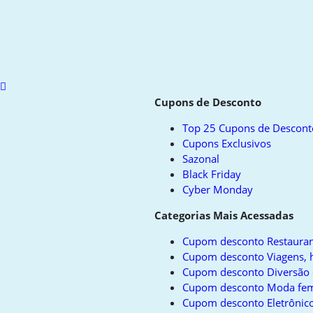
Scroll
to
Cupons de Desconto
top
Top 25 Cupons de Descont
Cupons Exclusivos
Sazonal
Black Friday
Cyber Monday
Categorias Mais Acessadas
Cupom desconto Restauran
Cupom desconto Viagens, h
Cupom desconto Diversão 
Cupom desconto Moda fem
Cupom desconto Eletrônico