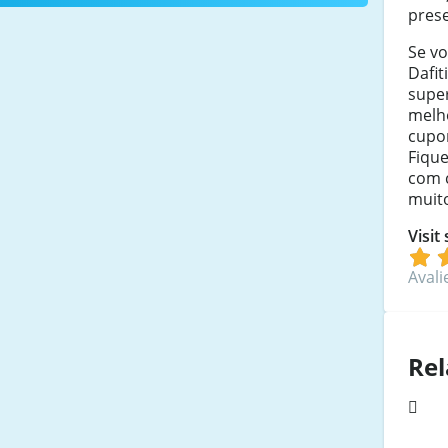
prese
Se v
Dafit
supe
melh
cupon
Fique
com 
muit
Visit
Avali
Rel