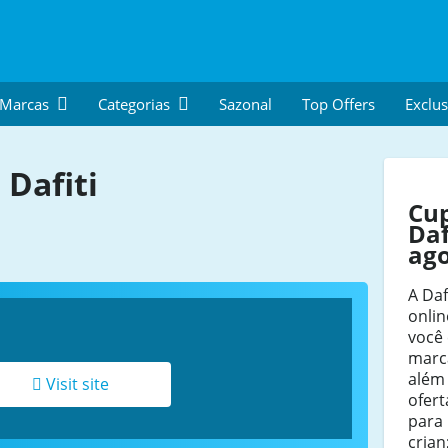
 Marcas
Categorias
Sazonal
Top Offers
Exclus
Dafiti
Cu
Daf
ag
A Daf
onlin
você
marc
além 
Visit site
ofert
para
crian