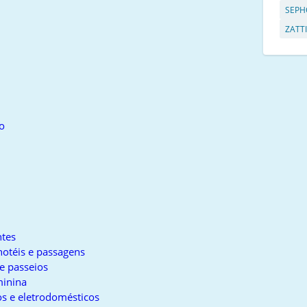
SEPH
ZATTI
o
tes
otéis e passagens
e passeios
inina
s e eletrodomésticos