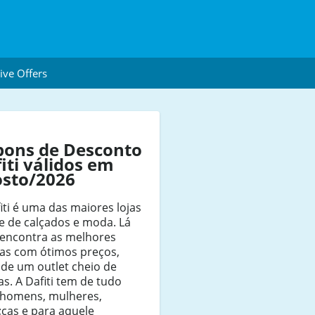
ive Offers
pons de Desconto
iti válidos em
osto/2026
iti é uma das maiores lojas
e de calçados e moda. Lá
 encontra as melhores
as com ótimos preços,
de um outlet cheio de
as. A Dafiti tem de tudo
 homens, mulheres,
;cas e para aquele