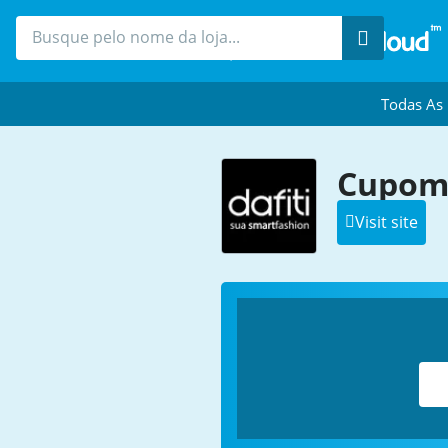
Procure
Todas As
Cupom 
Visit site