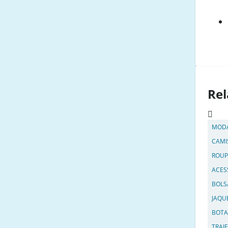
Rel
MODA
CAMI
ROUP
ACES
BOLS
JAQU
BOTA
TRAJE