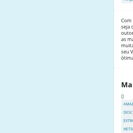
Com 
seja 
outon
as m
muita
seu V
ótim
Ma
AMA
DESC
EXTR
NETS