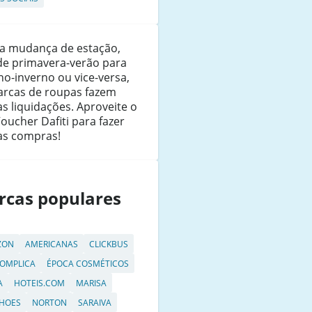
a mudança de estação,
de primavera-verão para
o-inverno ou vice-versa,
arcas de roupas fazem
s liquidações. Aproveite o
oucher Dafiti para fazer
as compras!
rcas populares
ZON
AMERICANAS
CLICKBUS
OMPLICA
ÉPOCA COSMÉTICOS
A
HOTEIS.COM
MARISA
HOES
NORTON
SARAIVA