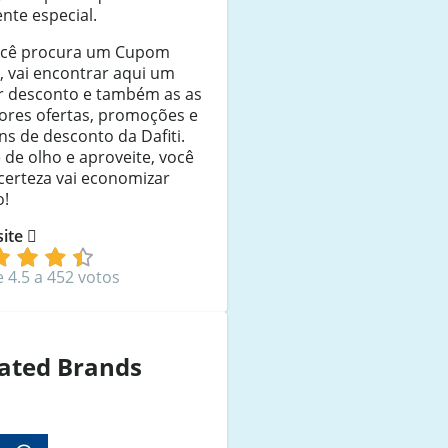
nte especial.
ocê procura um Cupom
i, vai encontrar aqui um
r desconto e também as as
ores ofertas, promoções e
s de desconto da Dafiti.
 de olho e aproveite, você
certeza vai economizar
o!
 site
e 4.5 a 452 votos
ated Brands