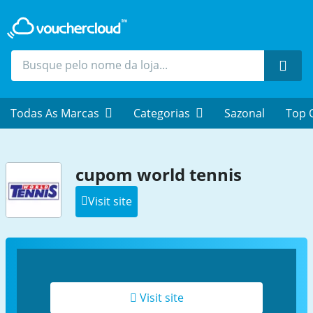
Proc
Todas As Marcas
Categorias
Sazonal
Top 
cupom world tennis
Visit site
Visit site