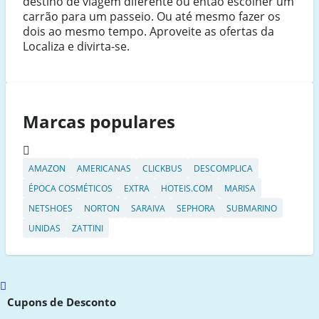
destino de viagem diferente ou então escolher um
carrão para um passeio. Ou até mesmo fazer os
dois ao mesmo tempo. Aproveite as ofertas da
Localiza e divirta-se.
Marcas populares
AMAZON
AMERICANAS
CLICKBUS
DESCOMPLICA
ÉPOCA COSMÉTICOS
EXTRA
HOTEIS.COM
MARISA
NETSHOES
NORTON
SARAIVA
SEPHORA
SUBMARINO
UNIDAS
ZATTINI
Scroll
to
Cupons de Desconto
top