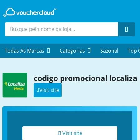
Proc
Todas As Marcas
Categorias
Sazonal
Top 
codigo promocional localiza
Visit site
Visit site