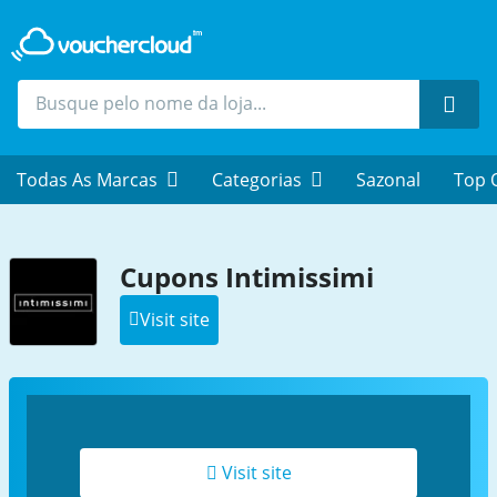
Proc
Todas As Marcas
Categorias
Sazonal
Top 
Cupons Intimissimi
Visit site
Visit site