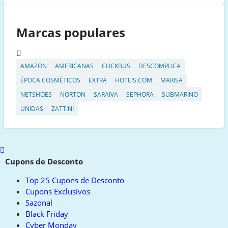
Marcas populares
AMAZON
AMERICANAS
CLICKBUS
DESCOMPLICA
ÉPOCA COSMÉTICOS
EXTRA
HOTEIS.COM
MARISA
NETSHOES
NORTON
SARAIVA
SEPHORA
SUBMARINO
UNIDAS
ZATTINI
Scroll
to
Cupons de Desconto
top
Top 25 Cupons de Desconto
Cupons Exclusivos
Sazonal
Black Friday
Cyber Monday