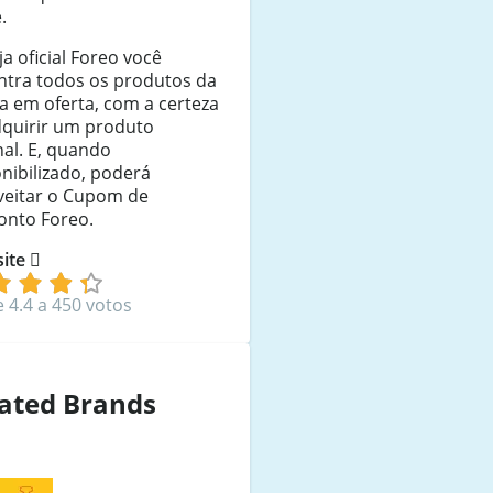
.
ja oficial Foreo você
ntra todos os produtos da
a em oferta, com a certeza
dquirir um produto
nal. E, quando
nibilizado, poderá
veitar o Cupom de
onto Foreo.
 site
e 4.4 a 450 votos
ated Brands