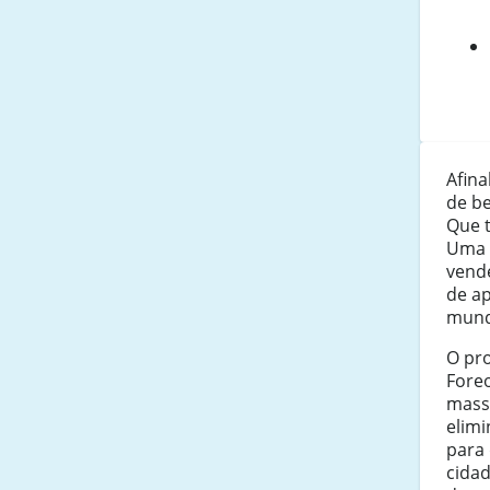
Afina
de be
Que 
Uma 
vende
de a
mund
O pr
Fore
massa
elimi
para
cidad