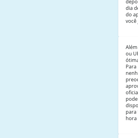
depo
dia 
do a
você 
Além
ou U
ótima
Para
nenh
preo
aprov
ofici
pode
disp
para
hora 