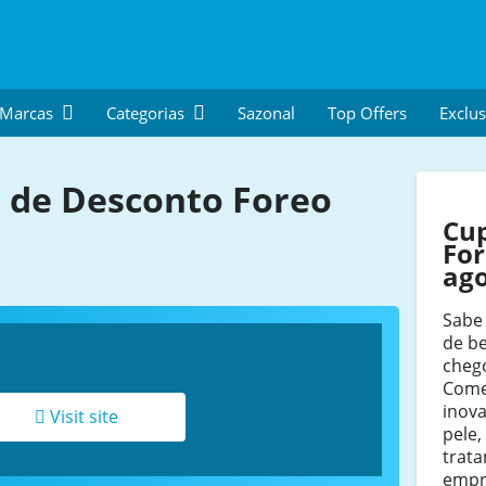
 Marcas
Categorias
Sazonal
Top Offers
Exclus
de Desconto Foreo
Cu
For
ag
Sabe
de be
cheg
Come
inova
Visit site
pele,
trat
empr