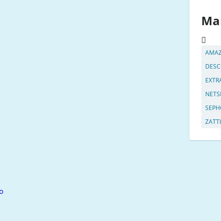
Ma
AMA
DESC
EXTR
NETS
SEPH
ZATTI
o