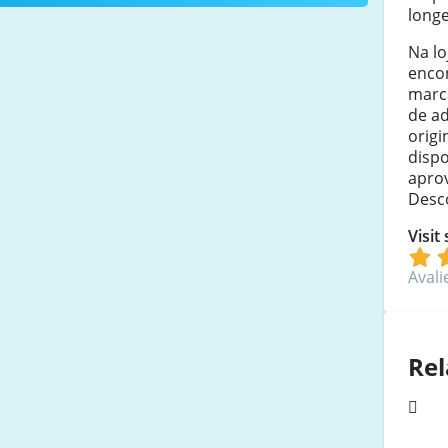
longe
Na lo
enco
marc
de a
origi
dispo
apro
Desc
Visit
Avali
Rel