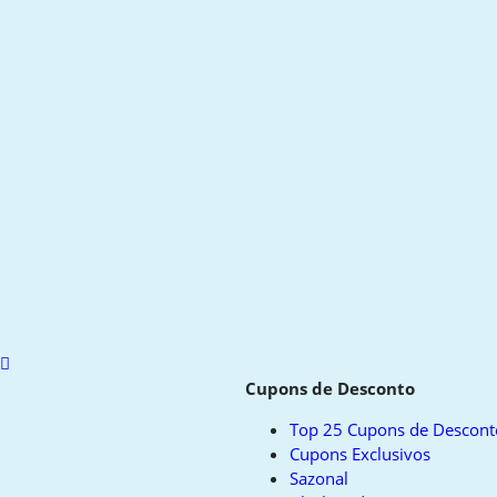
Scroll
to
Cupons de Desconto
top
Top 25 Cupons de Descont
Cupons Exclusivos
Sazonal