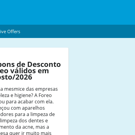
ive Offers
pons de Desconto
eo válidos em
osto/2026
 a mesmice das empresas
leza e higiene? A Foreo
ou para acabar com ela.
çou com aparelhos
dores para a limpeza de
 limpeza dos dentes e
amento da acne, mas a
esa quer ir muito mais