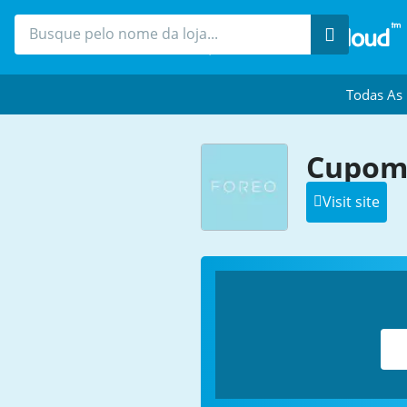
Procure
Todas As
Cupom 
Visit site